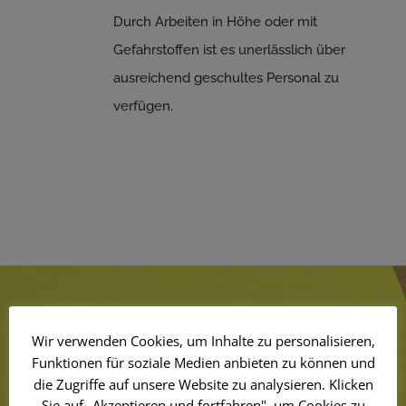
Durch Arbeiten in Höhe oder mit
Gefahrstoffen ist es unerlässlich über
ausreichend geschultes Personal zu
verfügen.
Warum kriegen es
Wir verwenden Cookies, um Inhalte zu personalisieren,
Reinigungsfirmen aus Bremen
Funktionen für soziale Medien anbieten zu können und
einfach nicht hin?
die Zugriffe auf unsere Website zu analysieren. Klicken
Sie auf „Akzeptieren und fortfahren", um Cookies zu