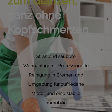
zum Glänzen,
ganz ohne
Kopfschmerzen
Strahlend saubere
Wohnanlagen – Professionelle
Reinigung in Bremen und
Umgebung für zufriedene
Mieter und eine stabile
Immobilie