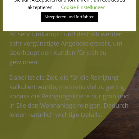
akzeptieren.
Cookie Einstellungen
Einer der Gründe ist der Folgende:
Akzeptieren und fortfahren
Der Reinigungsmarkt um Bremen herum
ist sehr umkämpft und deshalb werden
sehr vergünstigte Angebote erstellt, um
überhaupt den Kunden für sich zu
gewinnen.
Dabei ist die Zeit, die für die Reinigung
kalkuliert wurde, meistens viel zu gering,
sodass die Reinigungskräfte nur grob und
in Eile den Wohnanlage reinigen. Dadurch
leiden natürlich wichtige Details.