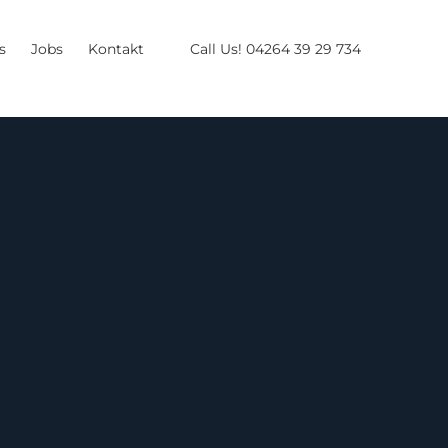
s
Jobs
Kontakt
Call Us! 04264 39 29 734