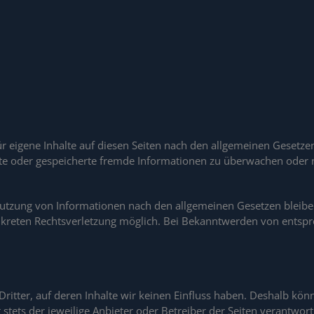
r eigene Inhalte auf diesen Seiten nach den allgemeinen Gesetzen
telte oder gespeicherte fremde Informationen zu überwachen oder
utzung von Informationen nach den allgemeinen Gesetzen bleiben
onkreten Rechtsverletzung möglich. Bei Bekanntwerden von entsp
ritter, auf deren Inhalte wir keinen Einfluss haben. Deshalb kö
t stets der jeweilige Anbieter oder Betreiber der Seiten verantwor