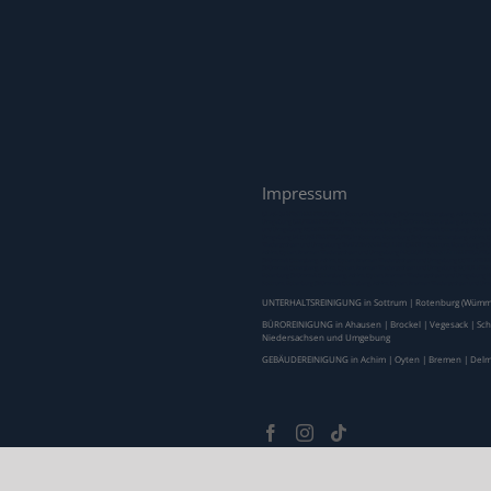
Impressum
GLAS- &FENSTERREINIGUNG in Sottrum, Rotenburg (Wümme), Ottersberg, Achim, Oyten
Umgebung GRUNDREINIGUNG in Sottrum, Rotenburg (Wümme), Ottersberg, Achim, Oyte
und Umgebung BODENREINIGUNG in Sottrum, Rotenburg (Wümme), Ottersberg, Achim, O
Umgebung JALOUSIENREINIGUNG in Sottrum, Rotenburg (Wümme), Ottersberg, Achim, 
Niedersachsen und Umgebung WARMWASSERKOLLEKTOREN in Sottrum, Rotenburg (Wümm
Achim, Oyten, Bremen Niedersachsen und Umgebung PRODUKTIONSSTÄTTEREINIGUNG in 
(Wümme), Ottersberg, Achim, Oyten, Bremen Niedersachsen und Umgebung CONTAINERR
(Wümme), Ottersberg, Achim, Oyten, Bremen Niedersachsen und Umgebung SCHULENRE
Rotenburg (Wümme), Ottersberg, Achim, Oyten, Bremen Niedersachsen und Umgebun
Sottrum, Rotenburg (Wümme), Ottersberg, Achim, Oyten, Bremen Niedersachsen und 
UNTERHALTSREINIGUNG in
Sottrum
| Rotenburg (Wümm
BÜROREINIGUNG in
Ahausen
|
Brockel
|
Vegesack
|
Sc
Niedersachsen und Umgebung
GEBÄUDEREINIGUNG in
Achim
|
Oyten
|
Bremen
|
Delm