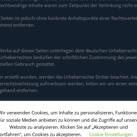
Rechtswidrige Inhalte waren zum Zeitpunkt der Verlinkung nicht 
n Seiten ist jedoch ohne konkrete Anhaltspunkte einer Rechtsver
ehend entfernen.
d Werke auf diesen Seiten unterliegen dem deutschen Urheberrecht.
Urheberrechtes bedürfen der schriftlichen Zustimmung des jewei
ziellen Gebrauch gestattet.
ber erstellt wurden, werden die Urheberrechte Dritter beachtet. In
eberrechtsverletzung aufmerksam werden, bitten wir um einen e
mgehend entfernen.
Wir verwenden Cookies, um Inhalte zu personalisieren, Funktione
r persönlichen Daten sehr ernst. Wir behandeln Ihre personenbe
für soziale Medien anbieten zu können und die Zugriffe auf unser
Datenschutzerklärung.
Website zu analysieren. Klicken Sie auf „Akzeptieren und
fortfahren", um Cookies zu akzeptieren.
Cookie Einstellungen
e Angabe personenbezogener Daten möglich. Soweit auf unseren S