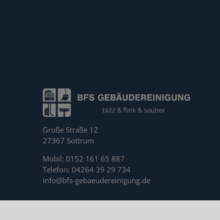
Große Straße 12
27367 Sottrum
Mobil: 0152 161 65 887
Telefon: 04264 39 29 734
info@bfs-gebaeudereinigung.de